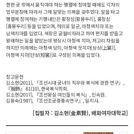
한편 궁 밖에서 움직여야 하는 행렬에 참여할 때에도 각자의
업무분장에 따라서 그에 알맞는 의복을 갖추었다. 말을 타고
행렬에 참여하는 기행내인은 황장삼[황몽두리], 홍장삼
[홍몽두리] 등을 입었으며, 하의로 말군, 아청색치마 또는
남색치마를 입었다. 색장은 글월비자라고 하여 편지를 받들고
왕래하는 일을 맡았는데 평상시 아청색 치마, 저고리 차림을
하지만 의례에는 아청색 당의, 아청색 웃치마[상상(上裳)],
아청색 치마[단상(短裳)]로 구성된 의복을 입었다.
참고문헌
김소현(2011), 「조선시대 궁녀의 직무와 복식에 관한 연구」,
『服飾』 61(10), 한국복식학회.
김소현(2017), 『조선왕실 여인들의 복식』, 민속원.
김용숙(1987), 『조선조궁중풍속연구』, 일지사.
[집필자 : 김소현(金素賢), 배화여자대학교]