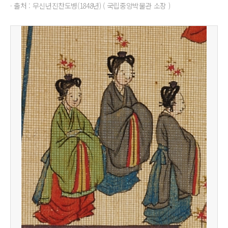
· 출처 : 무신년진찬도병(1848년) ( 국립중앙박물관 소장 )