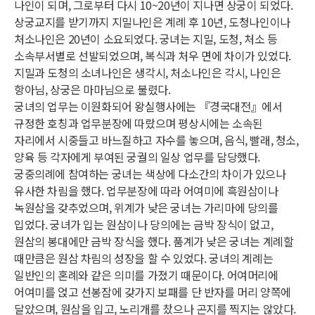
나인이 되며, 그로부터 다시 10~20년이 지나면 상궁이 되었다.
상궁교지를 받기까지 지밀나인은 계례 후 10년, 도청나인이나
처소나인은 20년이 소요되었다. 궁녀는 지밀, 도청, 처소 등
소속부서별로 선발되었으며, 복식과 처우 면에 차이가 있었다.
지밀과 도청의 소녀나인은 생각시, 처소나인은 각시, 나인은
항아님, 상궁은 마마님으로 불렸다.
궁녀의 업무는 이원화되어 왕실행사에는 『경국대전』에서
규정한 호칭과 업무분장에 따랐으며 평상시에는 소속된
자리에서 시중들고 바느질하고 자수를 놓으며, 음식, 빨래, 청소,
양육 등 각자에게 부여된 궁궐의 일상 업무를 담당했다.
궁중의례에 참여하는 궁녀는 색상에 다소간의 차이가 있으나
유사한 차림을 했다. 업무분장에 따라 어여미에 흑원삼이나
녹원삼을 갖추었으며, 위계가 낮은 궁녀는 가리마에 당의를
입었다. 궁녀가 입는 원삼이나 당의에는 금박 장식이 없고,
원삼의 봉대에만 금박 장식을 했다. 품계가 낮은 궁녀는 계례할
때만큼은 원삼 차림의 성장을 할 수 있었다. 궁녀의 계례는
일반인의 혼례와 같은 의미를 가졌기 때문이다. 어여머리에
어여미를 얹고 선봉잠에 갖가지 보패를 단 반자를 머리 양쪽에
달았으며, 원삼을 입고, 노리개를 찼으나 곤지를 찍지는 않았다.