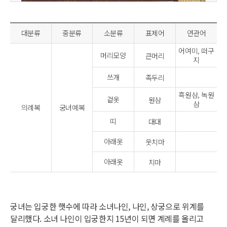
대분류
중분류
소분류
표제어
연관어
어여미, 떠구
머리모양
큰머리
지
쓰개
족두리
흑원삼, 녹원
겉옷
원삼
삼
의례복
궁녀예복
띠
대대
아래옷
웃치마
아래옷
치마
궁녀는 입궁한 햇수에 따라 소녀나인, 나인, 상궁으로 위계를
달리했다. 소녀 나인이 입궁한지 15년이 되면 계례를 올리고