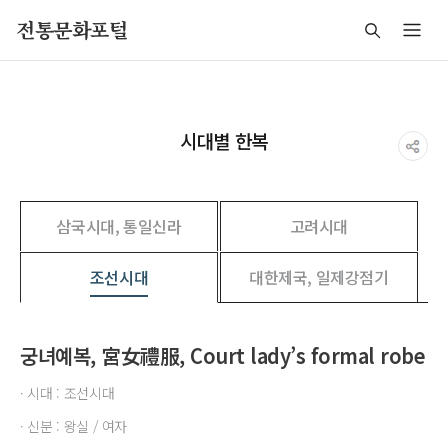
주메뉴 바로가기
본문 바로가기
푸터 바로가기
전통문화포털
시대별 한복
삼국시대, 통일신라
고려시대
조선시대
대한제국, 일제강점기
궁녀예복, 宮女禮服, Court lady’s formal robe
· 시대 : 조선시대
· 신분 : 왕실 / 여자