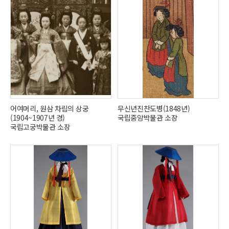
어여머리, 원삼 차림의 상궁
무신년진찬도병(1848년)
(1904~1907년 경)
국립중앙박물관 소장
국립고궁박물관 소장