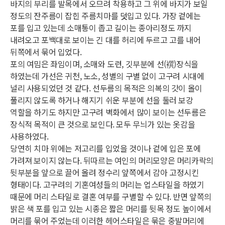
바지의 부리를 발목에서 오므려 착용하고 그 위에 바지가 보일
정도의 잔주름이 잡힌 주름치마를 덧입고 있다. 가장 겉에는
포를 입고 있는데 소매통이 좁고 길이는 종아리정도 까지
내려오고 포백대로 보이는 긴 대를 허리에 두르고 고를 내어
뒤쪽에서 묶어 입었다.
포의 여밈은 좌임이며, 소매와 도련, 깃부분에 선(襈)장식을
하였는데 가선은 귀천, 노소, 성별의 구별 없이 고구려 시대에
널리 사용되었던 것 같다. 선두름의 목적은 의복의 갓이 올이
풀리지 않도록 하거나 해지기 쉬운 부분에 선을 둘러 보강
역할을 하기도 하지만 고구려 벽화에서 많이 보이는 선두름은
장식적 목적이 큰 것으로 보인다. 모두 무늬가 있는 옷감을
사용하였다.
당연히 치마 위에는 저고리를 입었을 것이나 겉에 입은 포에
가려져 보이지 않는다. 뒤따르는 여인의 머리모양은 머리카락의
뒷부분을 앞으로 끌어 올려 정수리 앞쪽에서 감아 고정시킨
형태이다. 고구려의 기혼여성들의 머리는 업스타일을 하였기
때문에 머리 스타일로 결혼 여부를 구별할 수 있다. 반면 앞쪽의
밝은 색 포를 입고 있는 시종은 짧은 머리를 뒷목 정도 높이에서
머리를 묶어 주었는데 이러한 헤어스타일은 묶은 중발머리에