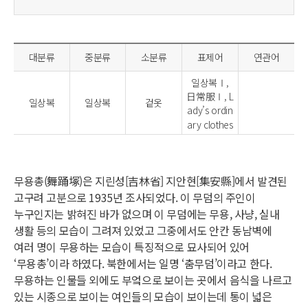
대분류
중분류
소분류
표제어
연관어
일상복Ⅰ,
日常服Ⅰ, L
일상복
일상복
겉옷
ady’s ordin
ary clothes
무용총(舞踊塚)은 지린성[吉林省] 지안현[集安縣]에서 발견된
고구려 고분으로 1935년 조사되었다. 이 무덤의 주인이
누구인지는 밝혀진 바가 없으며 이 무덤에는 무용, 사냥, 실내
생활 등의 모습이 그려져 있었고 그중에서도 안칸 동남벽에
여러 명이 무용하는 모습이 특징적으로 묘사되어 있어
‘무용총’이라 하였다. 북한에서는 일명 ‘춤무덤’이라고 한다.
무용하는 인물들 외에도 부엌으로 보이는 곳에서 음식을 나르고
있는 시종으로 보이는 여인들의 모습이 보이는데 통이 넓은