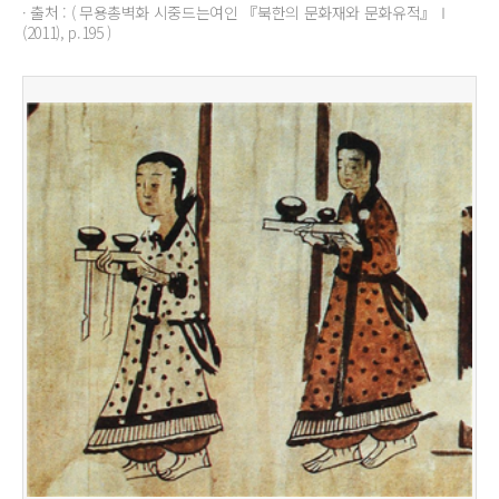
· 출처 : ( 무용총벽화 시중드는여인 『북한의 문화재와 문화유적』Ⅰ
(2011), p.195 )