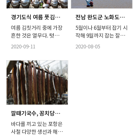
주었다.
동 광산(光山) 김씨(金
氏) 문중에 내려오는
『수운잡방(需雲雜
경기도식 여름 풋김치와 겨울 묵은지가 어우러진 밥상
전남 완도군 노화도의 여름 자하젓과 전복
方)』이 최초의 조리서
여름 김칫거리 중에 가장
5월이나 6월부터 잡기 시
로 오랜 기간 알려져 있
흔한 것은 열무다. 텃밭
작해 9월까지 잡는 잘디
었기 때문이다.
에 한 고랑을 내 열무씨
잔 자하(紫蝦). 곤쟁이라
2020-09-11
2020-08-05
앗을 뿌려 두면 어린 열
고도 불리는 자하는 곤쟁
무가 자란다. 이걸 솎아
이과에 속하는 갑각류로
무쳐도 먹고 된장국도 끓
갑각의 색이 자주색으로
여먹다가 손바닥 길이만
붉어 ‘자하’라고 불린다.
큼 자라면 비로소 뽑아
서해안에서 잡히는 갑각
김치를 담근다. 콩 포기
류 중 가장 작고 연하며
사이에 뿌려 거둔 콩밭
투명하다. 길이는 1cm
열무도 초여름 귀한 김칫
남짓. 자하에 소금을 쳐
거리가 된다.
서 담근 젓갈인 자하젓은
깔때기국수, 꽁치당구국 등 경북 해안가 해녀음식과 토속음식
곤쟁이젓, 감동젓이라고
바다를 끼고 있는 포항은
도 부른다. 19세기 조리
사철 다양한 생선과 해산
서인 시의전서(是議全