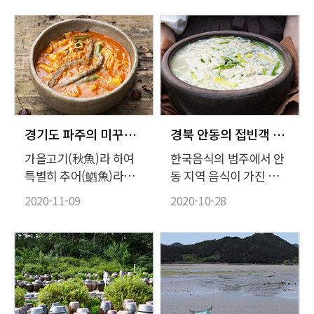
는 승검초단자도 어린 시
지면 촉수로 독을 쏘아대
절의 기억에서 출발한 음
니 반가울 턱이 없었다.
식이다. 승검초단자는 당
예쁜 쓰레기 취급이나 받
귀(當歸)잎을 갈아서 찹
던 말미잘을 식재료로 써
쌀가루에 섞어 쪄 색과
볼 생각을 한 건 부산 기
맛, 향을 낸 후 꿀로 반죽
장 사람들. 구워먹고, 끓
한 거피팥소를 감싸고 잣
여먹고, 데쳐먹는다.
고물에 굴려 만드는 떡이
경기도 파주의 미꾸라지 털레기와 추두부
경북 안동의 접빈객 음식, 안동국시와 안동식혜
다.
가을고기(秋魚)라 하여
한국음식의 범주에서 안
특별히 추어(鰌魚)라는
동 지역 음식이 가진 의
이름이 붙은 미꾸라지는
미는 꽤 묵직하다. 2001
2020-11-09
2020-10-28
단연, 가을에 어울리는
년 발견된 종합 농서인
식재료이다. 추수할 무렵
『산가요록(山家要
이 되면 겨울잠을 대비해
錄)』에 230여 가지에 달
통통하게 살이 오르는 미
하는 조리법이 포함되어
꾸라지는 오래전부터 요
가장 오래된 조리서로 인
긴한 보양 식재료가 되어
정받기 전까지만 해도 안