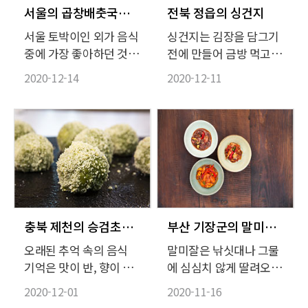
서울의 곱창배춧국과 빈대떡
전북 정읍의 싱건지
서울 토박이인 외가 음식
싱건지는 김장을 담그기
중에 가장 좋아하던 것은
전에 만들어 금방 먹고
겨울에 끓여먹는 곱창배
치우는 김치다. 국물의
2020-12-14
2020-12-11
춧국이다. 집집마다 김장
간을 세지 않게 해서 담
하는 날에 먹는 음식은
그자마자 금방 익혀 국물
대개 정해져 있게 마련인
도 먹고, 무도 건져 먹다
데 외할머니도, 어머니도
가 군내가 나기 시작하면
김장하는 날에는 꼭 곱창
찬거리로 요긴하게 쓴다.
배춧국을 한 솥씩 끓여내
통마늘, 생강, 삭힌 고추
셨다.
를 베보자기에 싸서 독
한구석에 박아 넣으면 국
물이 탁해지지 않고 맑
충북 제천의 승검초단자와 수수무조청
부산 기장군의 말미잘탕과 생선찜, 군소 산적
다. 기호에 따라 나박김
오래된 추억 속의 음식
말미잘은 낚싯대나 그물
치 담그듯 고춧가루를 좀
기억은 맛이 반, 향이 반
에 심심치 않게 딸려오는
섞어 불그스름하게 색을
이다. 대한민국 식품명인
통에 오랫동안 골칫거리
2020-12-01
2020-11-16
내기도 한다.
52호인 이연순 씨가 만드
로 여겨져 왔다. 잘못 만