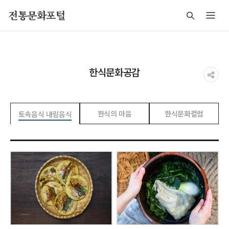
주메뉴 바로가기
본문 바로가기
푸터 바로가기
전통문화포털
한식문화공감
한식의 마음
한식문화컬럼
토속음식 내림음식