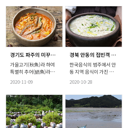
는 승검초단자도 어린 시
지면 촉수로 독을 쏘아대
절의 기억에서 출발한 음
니 반가울 턱이 없었다.
식이다. 승검초단자는 당
예쁜 쓰레기 취급이나 받
귀(當歸)잎을 갈아서 찹
던 말미잘을 식재료로 써
쌀가루에 섞어 쪄 색과
볼 생각을 한 건 부산 기
맛, 향을 낸 후 꿀로 반죽
장 사람들. 구워먹고, 끓
한 거피팥소를 감싸고 잣
여먹고, 데쳐먹는다.
고물에 굴려 만드는 떡이
경기도 파주의 미꾸라지 털레기와 추두부
경북 안동의 접빈객 음식, 안동국시와 안동식혜
다.
가을고기(秋魚)라 하여
한국음식의 범주에서 안
특별히 추어(鰌魚)라는
동 지역 음식이 가진 의
이름이 붙은 미꾸라지는
미는 꽤 묵직하다. 2001
2020-11-09
2020-10-28
단연, 가을에 어울리는
년 발견된 종합 농서인
식재료이다. 추수할 무렵
『산가요록(山家要
이 되면 겨울잠을 대비해
錄)』에 230여 가지에 달
통통하게 살이 오르는 미
하는 조리법이 포함되어
꾸라지는 오래전부터 요
가장 오래된 조리서로 인
긴한 보양 식재료가 되어
정받기 전까지만 해도 안