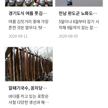
주었다.
동 광산(光山) 김씨(金
氏) 문중에 내려오는
『수운잡방(需雲雜
경기도식 여름 풋김치와 겨울 묵은지가 어우러진 밥상
전남 완도군 노화도의 여름 자하젓과 전복
方)』이 최초의 조리서
여름 김칫거리 중에 가장
5월이나 6월부터 잡기 시
로 오랜 기간 알려져 있
흔한 것은 열무다. 텃밭
작해 9월까지 잡는 잘디
었기 때문이다.
에 한 고랑을 내 열무씨
잔 자하(紫蝦). 곤쟁이라
2020-09-11
2020-08-05
앗을 뿌려 두면 어린 열
고도 불리는 자하는 곤쟁
무가 자란다. 이걸 솎아
이과에 속하는 갑각류로
무쳐도 먹고 된장국도 끓
갑각의 색이 자주색으로
여먹다가 손바닥 길이만
붉어 ‘자하’라고 불린다.
큼 자라면 비로소 뽑아
서해안에서 잡히는 갑각
김치를 담근다. 콩 포기
류 중 가장 작고 연하며
사이에 뿌려 거둔 콩밭
투명하다. 길이는 1cm
열무도 초여름 귀한 김칫
남짓. 자하에 소금을 쳐
거리가 된다.
서 담근 젓갈인 자하젓은
깔때기국수, 꽁치당구국 등 경북 해안가 해녀음식과 토속음식
곤쟁이젓, 감동젓이라고
바다를 끼고 있는 포항은
도 부른다. 19세기 조리
사철 다양한 생선과 해산
서인 시의전서(是議全