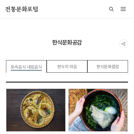
주메뉴 바로가기
본문 바로가기
푸터 바로가기
전통문화포털
한식문화공감
한식의 마음
한식문화컬럼
토속음식 내림음식