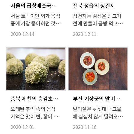
서울의 곱창배춧국과 빈대떡
전북 정읍의 싱건지
서울 토박이인 외가 음식
싱건지는 김장을 담그기
중에 가장 좋아하던 것은
전에 만들어 금방 먹고
겨울에 끓여먹는 곱창배
치우는 김치다. 국물의
2020-12-14
2020-12-11
춧국이다. 집집마다 김장
간을 세지 않게 해서 담
하는 날에 먹는 음식은
그자마자 금방 익혀 국물
대개 정해져 있게 마련인
도 먹고, 무도 건져 먹다
데 외할머니도, 어머니도
가 군내가 나기 시작하면
김장하는 날에는 꼭 곱창
찬거리로 요긴하게 쓴다.
배춧국을 한 솥씩 끓여내
통마늘, 생강, 삭힌 고추
셨다.
를 베보자기에 싸서 독
한구석에 박아 넣으면 국
물이 탁해지지 않고 맑
충북 제천의 승검초단자와 수수무조청
부산 기장군의 말미잘탕과 생선찜, 군소 산적
다. 기호에 따라 나박김
오래된 추억 속의 음식
말미잘은 낚싯대나 그물
치 담그듯 고춧가루를 좀
기억은 맛이 반, 향이 반
에 심심치 않게 딸려오는
섞어 불그스름하게 색을
이다. 대한민국 식품명인
통에 오랫동안 골칫거리
2020-12-01
2020-11-16
내기도 한다.
52호인 이연순 씨가 만드
로 여겨져 왔다. 잘못 만