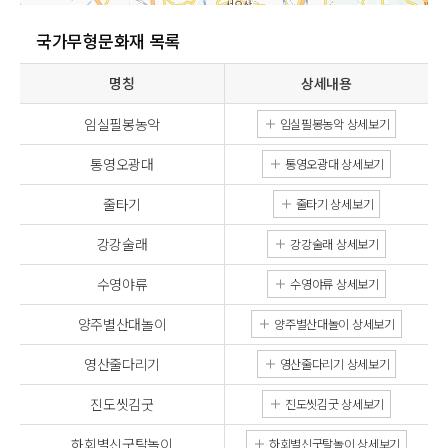
국가무형문화재 목록
명칭
상세내용
임실필봉농악
임실필봉농악 상세보기
통영오광대
통영오광대 상세보기
줄타기
줄타기 상세보기
강강술래
강강술래 상세보기
수영야류
수영야류 상세보기
양주별산대놀이
양주별산대놀이 상세보기
영산줄다리기
영산줄다리기 상세보기
진도씻김굿
진도씻김굿 상세보기
하회별신굿탈놀이
하회별신굿탈놀이 상세보기