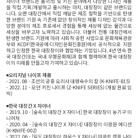
자이너 브랜드는 홈·리빙 및 키친 분야에서 다양한 디자인 제품
을 직접 기획/개발하고 출시하는 마치, 대장장이 같은 브랜드입
니다. 오랜 대장간에서 직접 깨달은 제조 철학을 기반으로 탄생
한 브랜드 기원 속 기존에 없던 창의적인 제품 디자인 감각과 다
양한 분야의 제조 프로세서 경험을 통해 세상에 없는 물건으로
세상을 바꾸고자 노력하고 있습니다. 더불어 전통 대장간에서
탄생한 브랜드 기원에 따라 사회적 공헌 사업으로 문화체육관광
부와 KCDF(한국공예·디자인문화진흥원)에서 공식적으로 지원
하고 인정한 한국 대장장이와 협업하는 기업입니다. 4년 연속 한
국 대장간(또는 국내 무형문화재)과 함께 협력하며 한국 대장장
이의 미래를 만들고자 기여하고 있습니다.
◾
오리지널 나이프 제품
- 2021. 08 - 조선의 궁중 요리사 대령숙수의 칼 (K-KNIFE-815)
- 2022. 11 - 모던 키친 나이프 (Z-KNIFE SERIES) (개발 완료 임
박)
◾
한국 대장간 X 자이너
- 2019. 10 - [숲속의 대장간 X 자이너] 한국 대장장이 농기구 미
니어처
- 2020. 04 - [숲속의 대장간 X 자이너] 대장장이 이광원 에디션
(K-KNIFE-002)
- 2022. 06 - [일도 대장장이 하우스 X 자이너] 야쿠트 캠핑 나이