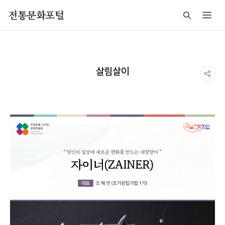
주메뉴 바로가기
본문 바로가기
푸터 바로가기
전통문화포털
살림살이