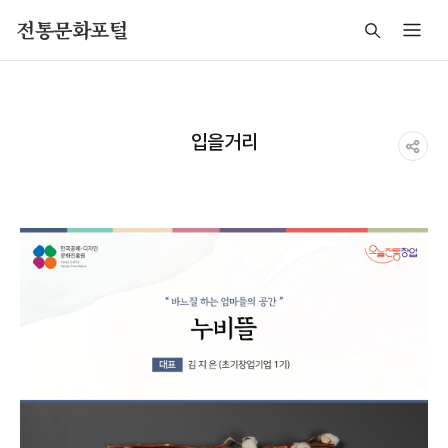
주메뉴 바로가기
본문 바로가기
푸터 바로가기
전통문화포털
입을거리