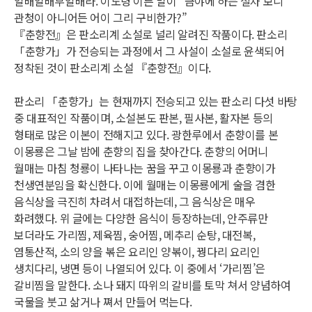
일배일배부일배라. 이도령 이른 말이 “금야에 하는 절차 보니
관청이 아니어든 어이 그리 구비한가?”
『춘향전』은 판소리계 소설로 널리 알려진 작품이다. 판소리
「춘향가」가 전승되는 과정에서 그 사설이 소설로 윤색되어
정착된 것이 판소리계 소설 『춘향전』이다.
판소리 「춘향가」는 현재까지 전승되고 있는 판소리 다섯 바탕
중 대표적인 작품이며, 소설본도 판본, 필사본, 활자본 등의
형태로 많은 이본이 전해지고 있다. 광한루에서 춘향이를 본
이몽룡은 그날 밤에 춘향의 집을 찾아간다. 춘향의 어머니
월매는 마침 청룡이 나타나는 꿈을 꾸고 이몽룡과 춘향이가
천생연분임을 확신한다. 이에 월매는 이몽룡에게 술을 겸한
음식상을 극진히 차려서 대접하는데, 그 음식상은 매우
화려했다. 위 글에는 다양한 음식이 등장하는데, 안주류만
보더라도 가리찜, 제육찜, 숭어찜, 메추리 순탕, 대전복,
염통산적, 소의 양을 볶은 요리인 양볶이, 꿩다리 요리인
생치다리, 냉면 등이 나열되어 있다. 이 중에서 ‘가리찜’은
갈비찜을 말한다. 소나 돼지 따위의 갈비를 토막 쳐서 양념하여
국물을 붓고 삶거나 쪄서 만들어 먹는다.