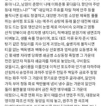
용마 나고, 남원의 춘향이 나매 이화춘풍 꽃다웁다. 향단아 주반
등대 하였느냐?” “예” 대답하고 주효를 차릴 적에 안주 등물
볼작시면 굄새도 정결하고, 대양판 가리찜 소양판 제육찜 풀풀
뛰는 숭어찜 포도동 나는 메추리 순탕에 동래 울산 대전복 대모
장도 드는 칼로 맹산군의 눈썹 체로 어슥비슥 오려놓고 염통
산적 양볶이와 춘치자명 생치다리, 적벽대접 분원기에 냉면조차
비벼놓고, 생률 숙률 잣송이며, 호도 대조 석류 유자 준시 앵도
탕기 같은 청실리를 치수 있게 괴었는데, 술병치레 볼작시면
티끌 없는 백옥병과 벽해수상 산호병과 엽락금정 오동병과 목
긴 황새병 자라병 당화병 쇄금병 소상동정 죽절병 그 가운데
천은 알안자 적동자 쇄금자를 차례로 놓았는데, 구비함도
갖을시고, 술이름을 이를진대 이적선 포도주와 안기생 자하주와
산림처사 송엽주와 과하주 방문주 천일주 백일주 금로주 팔팔
뛰는 화주 약주 그 가운데 향기로운 연엽주 골라내어, 알안자
가득 부어 청동 화로 백탄불에 냄비 냉수 끓는 가운데 알안자
둘러 불한불열 데워내어 금잔 옥잔 앵무배를 그 가운데
데웠으니, 옥경 연화 피는 꽃이 태을선녀 연엽주 띄듯, 대광보국
영의정 파초선 띄듯 둥덩실 띄워 놓고, 권주가 한 곡조에