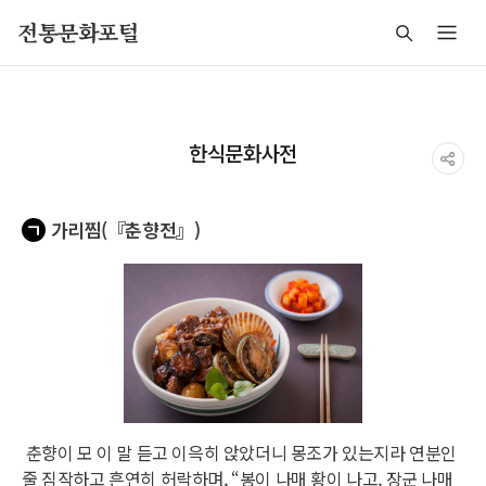
주메뉴 바로가기
본문 바로가기
푸터 바로가기
전통문화포털
한식문화사전
ㄱ
가리찜(『춘향전』)
춘향이 모 이 말 듣고 이윽히 앉았더니 몽조가 있는지라 연분인
줄 짐작하고 흔연히 허락하며, “봉이 나매 황이 나고, 장군 나매