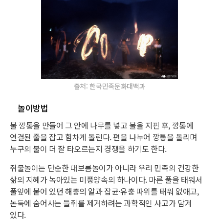
출처: 한국민족문화대백과
놀이방법
불 깡통을 만들어 그 안에 나무를 넣고 불을 지핀 후, 깡통에
연결된 줄을 잡고 힘차게 돌린다. 편을 나누어 깡통을 돌리며
누구의 불이 더 잘 타오르는지 경쟁을 하기도 한다.
쥐불놀이는 단순한 대보름놀이가 아니라 우리 민족의 건강한
삶의 지혜가 녹아있는 미풍양속의 하나이다. 마른 풀을 태워서
풀잎에 붙어 있던 해충의 알과 잡균·유충 따위를 태워 없애고,
논둑에 숨어사는 들쥐를 제거하려는 과학적인 사고가 담겨
있다.