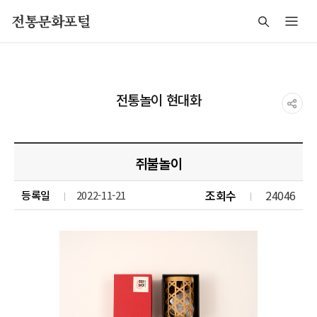
주메뉴 바로가기
본문 바로가기
푸터 바로가기
전통문화포털
전통놀이 현대화
쥐불놀이
조회수
24046
등록일
2022-11-21