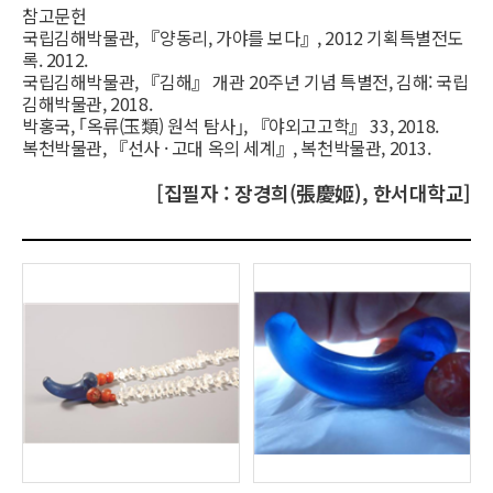
참고문헌
국립김해박물관, 『양동리, 가야를 보다』, 2012 기획특별전도
록. 2012.
국립김해박물관, 『김해』 개관 20주년 기념 특별전, 김해: 국립
김해박물관, 2018.
박홍국, ｢옥류(玉類) 원석 탐사｣, 『야외고고학』 33, 2018.
복천박물관, 『선사 · 고대 옥의 세계』, 복천박물관, 2013.
[집필자 : 장경희(張慶姬), 한서대학교]