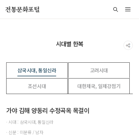
주메뉴 바로가기
본문 바로가기
푸터 바로가기
전통문화포털
시대별 한복
삼국시대, 통일신라
고려시대
조선시대
대한제국, 일제강점기
가야 김해 양동리 수정곡옥 목걸이
· 시대 : 삼국시대, 통일신라
· 신분 : 미분류 / 남자