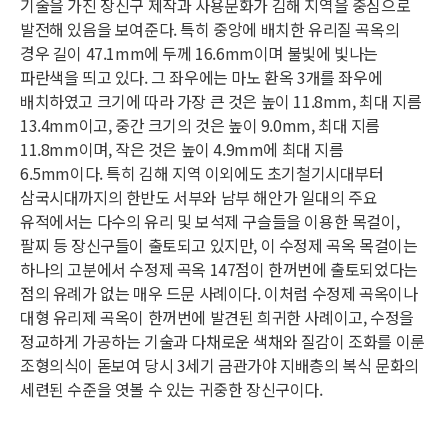
기술을 가진 장신구 제작과 사용문화가 김해 지역을 중심으로
발전해 있음을 보여준다. 특히 중앙에 배치한 유리질 곡옥의
경우 길이 47.1mm에 두께 16.6mm이며 불빛에 빛나는
파란색을 띄고 있다. 그 좌우에는 마노 환옥 3개를 좌우에
배치하였고 크기에 따라 가장 큰 것은 높이 11.8mm, 최대 지름
13.4mm이고, 중간 크기의 것은 높이 9.0mm, 최대 지름
11.8mm이며, 작은 것은 높이 4.9mm에 최대 지름
6.5mm이다. 특히 김해 지역 이외에도 초기철기시대부터
삼국시대까지의 한반도 서부와 남부 해안가 일대의 주요
유적에서는 다수의 유리 및 보석제 구슬들을 이용한 목걸이,
팔찌 등 장신구들이 출토되고 있지만, 이 수정제 곡옥 목걸이는
하나의 고분에서 수정제 곡옥 147점이 한꺼번에 출토되었다는
점의 유례가 없는 매우 드문 사례이다. 이처럼 수정제 곡옥이나
대형 유리제 곡옥이 한꺼번에 발견된 희귀한 사례이고, 수정을
정교하게 가공하는 기술과 다채로운 색채와 질감이 조화를 이룬
조형의식이 돋보여 당시 3세기 금관가야 지배층의 복식 문화의
세련된 수준을 엿볼 수 있는 귀중한 장신구이다.