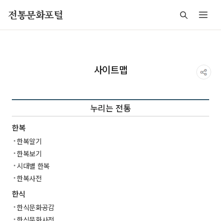
주메뉴 바로가기
본문 바로가기
푸터 바로가기
전통문화포털
사이트맵
누리는 전통
한복
한복알기
한복보기
시대별 한복
한복사전
한식
한식문화공감
한식문화사전