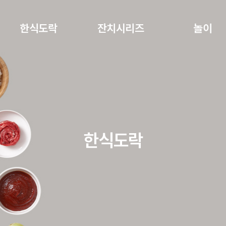
주메뉴 바로가기
본문 바로가기
하단 바로가기
한식도락
잔치시리즈
놀이
한식도락