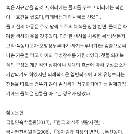
혹은 사규삼을 입었고, 허리에는 돌띠를 두르고 머리에는 복건
이나 호건을 썼으며, 타래버선과 태사혜를 신었다.
돌 이전의 아동은 주로 담색 위주의 복식을 입힌 반면, 돌복은 화
려한 색상의 옷을 갖추었다. 다양한 색상을 사용한 복식(색동저
고리⋅색동마고자⋅오방장두루마기⋅까치두루마기)을 갖춤으로써
나쁜 기운을 막고 아이의 무병장수를 기원하였다. 첫돌 의례복
식의 구성은 개인적인 상황이나 시대의 흐름에 따라 구성요소가
가감되기도 하였지만 의례복식은 일반복식에 비해 유행보다는
전통을 따르는 경우가 많아 일상복이 서구화되어가는 일제강점
기에도 돌복은 전통을 따르는 경우가 많았다.
참고문헌
국립민속박물관(2017), 『한국 의식주 생활사전』.
국사편찬위원회(2006), 『옷차림과 치장의 변천』, 두산동아.