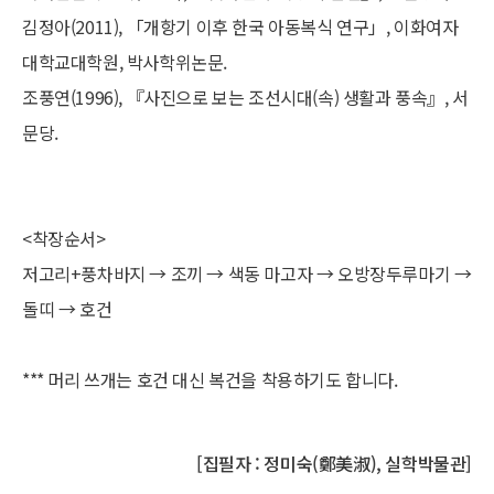
김정아(2011), 「개항기 이후 한국 아동복식 연구」, 이화여자
대학교대학원, 박사학위논문.
조풍연(1996), 『사진으로 보는 조선시대(속) 생활과 풍속』, 서
문당.
<착장순서>
저고리+풍차바지 → 조끼 → 색동 마고자 → 오방장두루마기 →
돌띠 → 호건
*** 머리 쓰개는 호건 대신 복건을 착용하기도 합니다.
[집필자 : 정미숙(鄭美淑), 실학박물관]