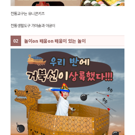
전통교구는 유니콘키즈
전통생활도구 가마솥과 아궁이
놀이on 배움on 배움이 있는 놀이