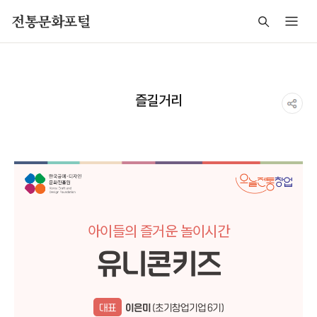
주메뉴 바로가기
본문 바로가기
푸터 바로가기
전통문화포털
즐길거리
아이들의 즐거운 놀이시간
유니콘키즈
대표
이은미
(초기창업기업 6기)