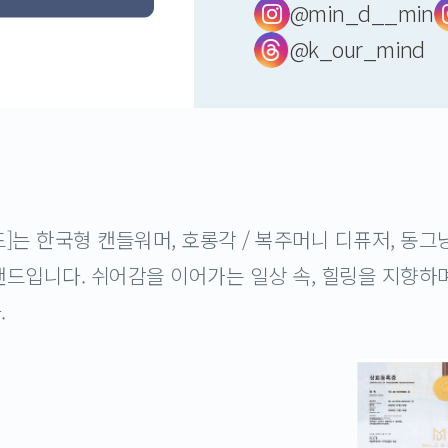
@min_d__min
@k_our_mind
]는 한국형 캔들워머, 호롱각 / 복주머니 디퓨저, 동그
드입니다. 쉬어감을 이어가는 일상 속, 힐링을 지향하며
.