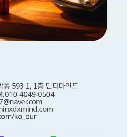
 593-1, 1층 민디마인드
M.
010-4049-0504
7@naver.com
inxdxmind.com
.com/ko_our