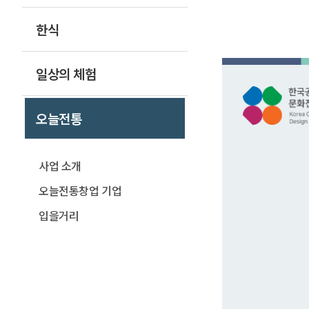
한식
일상의 체험
오늘전통
사업 소개
오늘전통창업 기업
입을거리
꾸밈새
먹거리
집꾸미기