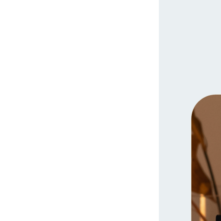
살림살이
즐길거리
이음마당