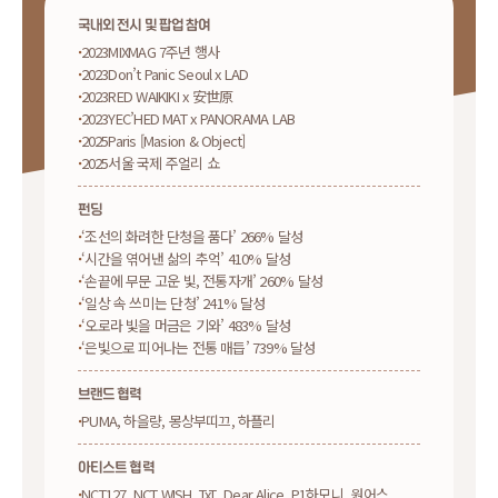
국내외 전시 및 팝업 참여
2023
MIXMAG 7주년 행사
2023
Don’t Panic Seoul x LAD
2023
RED WAIKIKI x 安世原
2023
YEC’HED MAT x PANORAMA LAB
2025
Paris [Masion & Object]
2025
서울 국제 주얼리 쇼
펀딩
‘조선의 화려한 단청을 품다’ 266% 달성
‘시간을 엮어낸 삶의 추억’ 410% 달성
‘손끝에 무문 고운 빛, 전통자개’ 260% 달성
‘일상 속 쓰미는 단청’ 241% 달성
‘오로라 빛을 머금은 기와’ 483% 달성
‘은빛으로 피어나는 전통 매듭’ 739% 달성
브랜드 협력
PUMA, 하을량, 몽상부띠끄, 하플리
아티스트 협력
NCT127, NCT WISH, TxT, Dear Alice, P1하모니, 원어스,