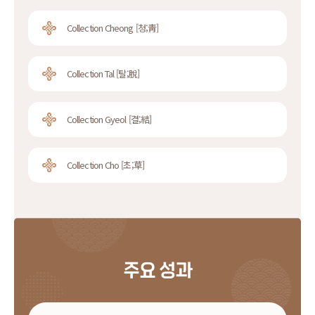
Collection Cheong [청;靑]
Collection Tal [탈;脫]
Collection Gyeol [결;結]
Collection Cho [초;草]
주요 성과