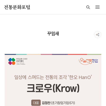
주메뉴 바로가기
본문 바로가기
푸터 바로가기
전통문화포털
꾸밈새
일상에 스며드는 전통의 조각 ‘한오 HanO’
크로우(Krow)
대표
김정찬
(초기창업기업 6기)