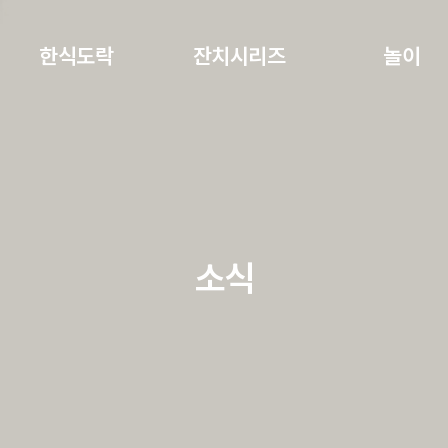
주메뉴 바로가기
본문 바로가기
하단 바로가기
한식도락
잔치시리즈
놀이
소식