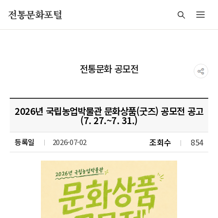
주메뉴 바로가기
본문 바로가기
푸터 바로가기
전통문화포털
전통문화 공모전
2026년 국립농업박물관 문화상품(굿즈) 공모전 공고
(7. 27.~7. 31.)
조회수
854
등록일
2026-07-02