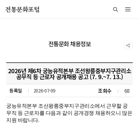
주메뉴 바로가기
본문 바로가기
푸터 바로가기
전통문화포털
전통문화 채용정보
2026년 제6차 궁능유적본부 조선왕릉중부지구관리소
공무직 등 근로자 공개채용 공고 (7. 9.~7. 13.)
조회수
68
등록일
2026-07-09
궁능유적본부 조선왕릉중부지구관리소에서 근무할 공
무직 등 근로자를 다음과 같이 공개경쟁 채용하오니 많은
지원 바랍니다.