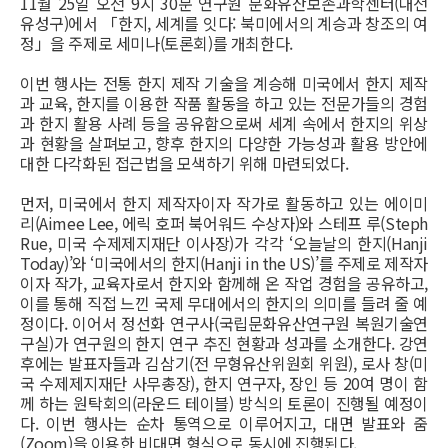
11월 25일 오전 9시 30분 연구원 문화유산보존과학센터(대전
유성구)에서 「한지, 세계를 잇다: 북미에서의 계승과 창조의 여
정」을 주제로 세미나(토론회)를 개최한다.
이번 행사는 전통 한지 제작 기술을 계승해 미국에서 한지 제작
과 교육, 한지를 이용한 작품 활동을 하고 있는 전문가들의 경험
과 한지 활용 사례 등을 공유함으로써 세계 속에서 한지의 위상
과 현황을 살펴보고, 향후 한지의 다양한 가능성과 활용 방안에
대한 다각화된 접근법을 모색하기 위해 마련되었다.
먼저, 미국에서 한지 제작자이자 작가로 활동하고 있는 에이미
리(Aimee Lee, 에릭 호퍼 북어워드 수상자)와 스테프 루(Steph
Rue, 미국 수제제지재단 이사장)가 각각 ‘오늘날의 한지(Hanji
Today)’와 ‘미국에서의 한지(Hanji in the US)’를 주제로 제작자
이자 작가, 교육자로서 한지와 함께해 온 작업 경험을 공유하고,
이를 통해 직접 느낀 국제 무대에서의 한지의 의미를 들려 줄 예
정이다. 이어서 정선화 연구사(국립문화유산연구원 복원기술연
구실)가 연구원의 한지 연구 추진 현황과 성과를 소개한다. 강연
후에는 발표자들과 김삼기(전 무형유산위원회 위원), 로사 창(미
국 수제제지재단 사무총장), 한지 연구자, 장인 등 20여 명이 함
께 하는 원탁회의(라운드 테이블) 방식의 토론이 진행될 예정이
다. 이번 행사는 순차 통역으로 이루어지고, 대면 발표와 줌
(Zoom)을 이용한 비대면 형식으로 동시에 진행된다.