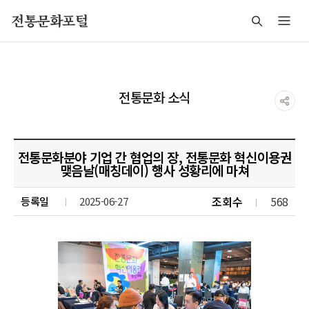
주메뉴 바로가기
본문 바로가기
푸터 바로가기
전통문화포털
전통문화 소식
전통문화분야 기업 간 협업의 장, 전통문화 혁신이용권
맺음날(매칭데이) 행사 성황리에 마쳐
조회수
568
등록일
2025-06-27