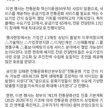
이번 행사는 전통문화 혁신이용권(바우처) 사업의 일환으로, 서
비스를 제공하는 공급기업과 전통문화 서비스를 필요로 하는 수
요기업 간의 실질적 협업 기회를 마련하고자 기획되었다. 특히
올해는 수요기업 23개사, 공급기업 65개사, 전문 컨설턴트 13인
이 참여해 역대 최대규모로 진행되었다.
행사현장에서는 기업간 1:1매칭 상담이 활발히 이루어졌으며
△기술혁신 △기업경영지원 △디자인개선 △신제품개발 △플
랫폼구축 △홍보·마케팅의 6개 서비스 분야에서 협업 가능성이
논의되었다. 또한 현장에 배치된 전문 컨설턴트들은 수요기업의
사업 모델 고도화 및 추진전략 수립에 실질적인 조언을 제공해
많은 호응을 얻었다.
공진원 김태완 전통문화확산본부장은“전통문화 기업 간의 지
속 가능한 네트워크와 협력 생태계를 조성하는 데 의미있는 출
발점이 되었다”며,“앞으로도 문화기업들의 현장 수요에 기반한
맞춤형 지원을 지속적으로 확대해 나가겠다”고 전했다.
한편, 이번 행사는 정부의 ‘제1차 전통문화산업 진흥 기본계획
(2025-2029)’추진 기조에 따라 전통문화 콘텐츠의 상업화와 기
업 간 연계를 촉진하고, 고부가가치 케이(K)-컬처 산업으로의 도