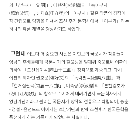
의「창부사( 父詞)」, 이한진(李漢鎭)의 「속어부사
(續漁父詞)」, 신재효(申在孝)의「어부사」같은 작품의 창작에
직·간접으로 영향을 미쳐서 조선 후기 문학사에서 「어부가」라는
하나의 작품 계열을 형성하기도 하였다.
그런데
이보다 더 중요한 사실은 이현보의 국문시가 작품들이
영남의 후배들에게 국문시가의 필요성을 일깨워 줌으로써 이황에
의하여 「도산십이곡(陶山十二曲)」창작으로 계승되고, 다시
이황의 제자인 권호문(權好文)의 「독락팔곡(獨樂八曲)」과
「한거십팔곡(閑居十八曲)」, 이숙량(李淑樑)의 「분천강호가
(汾川江湖歌)」의 창작으로 이어져 내려가면서 국문학사에서
영남가단이라고 불리는 국문시가 창작의 전통으로 확립되어, 송순
- 정철 - 윤선도로 이어지는 호남가단과 함께 조선후기 한국문학을
풍성하게 하는 기폭제가 되었다는 사실이다.