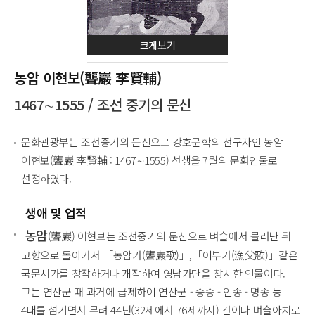
크게보기
농암 이현보(聾巖 李賢輔)
1467∼1555 / 조선 중기의 문신
문화관광부는 조선중기의 문신으로 강호문학의 선구자인 농암
이현보(聾巖 李賢輔 : 1467∼1555) 선생을 7월의 문화인물로
선정하였다.
생애 및 업적
농암
(聾巖) 이현보는 조선중기의 문신으로 벼슬에서 물러난 뒤
고향으로 돌아가서 「농암가(聾巖歌)」,「어부가(漁父歌)」같은
국문시가를 창작하거나 개작하여 영남가단을 창시한 인물이다.
그는 연산군 때 과거에 급제하여 연산군 - 중종 - 인종 - 명종 등
4대를 섬기면서 무려 44년(32세에서 76세까지) 간이나 벼슬아치로