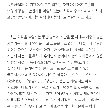
봉직하였다. 이 기간 동안 주로 외직을 자청하여 아홉 고을의
수령과 경상도 관찰사를 역임하였는데 치적이 우수하여 여러 차례
포상을 받았으며, 청렴결백하여 청백리로 선발되기도 하였다.
그는
외직을 역임하는 동안 향토에 기반을 둔 사대부 계층의 향촌
자치기능 강화에 역점을 두고 고을을 다스렸는데, 벼슬에서 은퇴한
뒤에는 자연을 벗 삼아 살아가는 처사적(處士的) 삶의 방식을
개발해 내는데 몰두하여, 후배인 이황이나 이황의 제자들에게 많은
영향을 끼쳤다. 특히 강호생활(江湖生活)의 풍류(風流)를
즐기는데는 읊기만 하는 한시 보다도 노래로 부를 수 있는
국문시가가 더 유용하다는 사실을 체득하고, 스스로 「효빈가
(效嚬歌)」,「농암가」,「생일가」같은 단가(당시는 아직
시조창이 나오기 이전이므로 시조라는 명칭이 없었음)를 짓기도
하였다. 또한 83세 때 잊혀 가던 「어부가」(12장)를 재발견하여
이를 개작하였는데, 이현보에 의하여 개작된 「어부가」(9장)는
흔히 농암 「어부가」로 불리며 조선후기의 한국문화(문학과