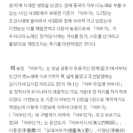
음악)에 지대한 영향을 남겼다. 원래 중국의 악부시(노래로 부를 수
있는 시)인 사(詞)에서 유래한 기존의 「어부가」(12장)는
조선시대에 들어와서 사(詞)와 함께 사라져 가고 있었는데
이현보는 이를 재발견하고 다듬어 놓음으로써 「어부가」가
우리나라 노래인 장가(당시에는 가사를 장가, 시조를 단가라고
불렀다)로 재창조되는 계기를 마련하였던 것이다.
이
농암 「어부가」는 뒷날 궁중의 무용극인 정재(呈才)에서부터
민간의 뱃노래에 이르기까지 폭 넓게 불렸고 조선말엽에는
십이가사(십이잡가라고도 함)의 하나인 「어부가(일명 어부사)」
로 정착되어 우리나라의 대표적인 가요 가운데 한 자리를 차지하게
되었다. 이현보는 또 기존의 어부단가 10장을 5장으로 개작하기도
하였는데 이렇게 이현보에 의하여 다듬어 진 「어부가」
(「어부단가」와 구별하기 위하여 「어부장가」라고 부르기도
함)와 「어부단가」는 윤선도의 「어부사시사(漁父四時詞)」,
이중경(李重慶)의 「오대어부가(梧臺漁父歌)」, 이형상(李衡祥)