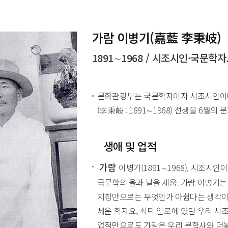
가람 이병기(嘉藍 李秉岐)
1891∼1968 / 시조시인·국문학자
문화관광부는 국문학자이자 시조시인이며,
(李秉岐 : 1891∼1968) 선생을 6월
생애 및 업적
가람
이병기(1891∼1968), 시조시
국문학의 올과 날을 세움. 가람 이병기
지칭만으로는 무엇인가 아쉽다는 생각이다
세운 학자요, 쇠퇴 일로에 있던 우리 시
업적만으로도 가람은 우리 문학사와 더불