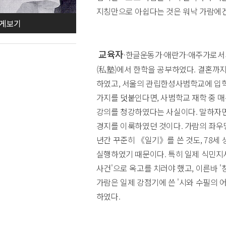
지칭만으로 아쉽다는 것은 워낙 가람에겐
게보기
교육자
·한글운동가·애란가·애주가로서의
(私塾)에서 한학을 공부하였다. 결혼까
하였고, 서울의 관립한성사범학교에 입학할
가지를 덧붙인다면, 사범학교 재학 중 매
강의를 청강하였다는 사실이다. 말하자면
경지를 이룩하였던 것이다. 가람의 좌우명
년간 꾸준히 《일기》를 쓴 것도, 78세
실행하였기 때문이다. 특히 일제 식민지
사건'으로 옥고를 치러야 했고, 이른바
가람은 일제 강점기에 쓴 '시와 수필의 
하였다.