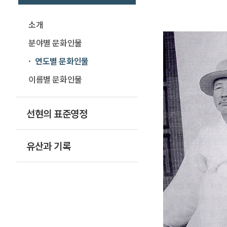
소개
분야별 문화인물
연도별 문화인물
이름별 문화인물
선현의 표준영정
유산과 기록
100대 민족문화상징