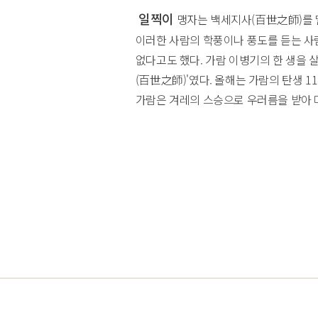
일찍이
맹자는 백세지사(百世之師)를 말
이러한 사람의 학풍이나 풍도를 듣는 사
없다고도 했다. 가람 이병기의 한 생을 
(百世之師)'였다. 올해는 가람의 탄생 
가람은 겨레의 스승으로 우러름을 받아 