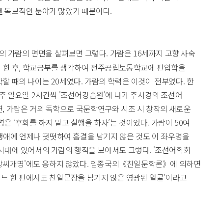
 독보적인 분야가 많았기 때문이다.
 가람의 면면을 살펴보면 그렇다. 가람은 16세까지 고향 사숙
지 한 후, 학교공부를 생각하여 전주공립보통학교에 편입학을
 때의 나이는 20세였다. 가람의 학력은 이것이 전부였다. 한
주 일요일 2시간씩 '조선어강습원'에 나가 주시경의 조선어
, 가람은 거의 독학으로 국문학연구와 시조 시 창작의 새로운
은 ‘후회를 하지 말고 실행을 하자’는 것이었다. 가람이 50여
 생애에 언제나 떳떳하여 흠결을 남기지 않은 것도 이 좌우명을
시대에 있어서의 가람의 행적을 보아서도 그렇다. '조선어학회
 '창씨개명'에도 응하지 않았다. 임종국의《친일문학론》에 의하면
어느 한 편에서도 친일문장을 남기지 않은 영광된 얼굴'이라고