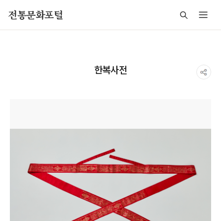
주메뉴 바로가기
본문 바로가기
푸터 바로가기
전통문화포털
한복사전