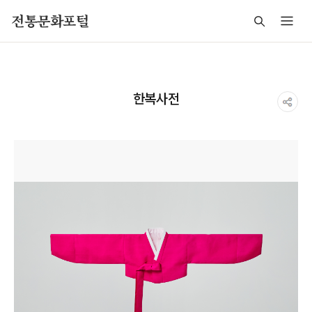
주메뉴 바로가기
본문 바로가기
푸터 바로가기
전통문화포털
한복사전